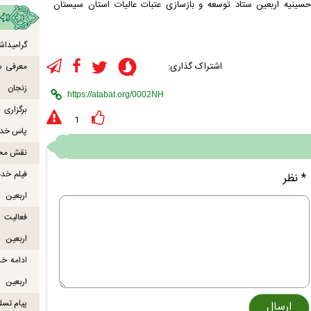
سینیه اربعین ستاد توسعه و بازسازی عتبات عالیات استان سیستان
گرامیداش
اشتراک گذاری:
معرفی س
زنجان
برگزاری
1
پاس خدما
نقش محور
فیلم خدم
* نظر
اربعین
اربعین
ادامه خ
اربعین
پیام تسل