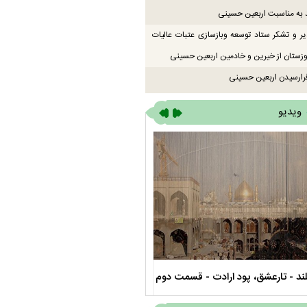
 به مناسبت اربعین حسینی
یر و تشکر ستاد توسعه وبازسازی عتبات عالیات
زستان از خیرین و خادمین اربعین حسینی
رارسیدن اربعین حسینی
ویدیو
ند - تارعشق، پود ارادت - قسمت دوم
نماهنگ صحن حضرت زهرا سلام الله عل