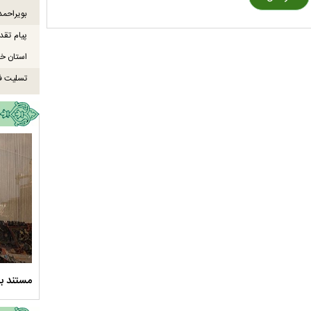
بویراحمد
پیام تقد
استان خو
تسلیت ف
ود ارادت - قسمت دوم
نماهنگ صحن حضرت زهرا سلام الله علیها
مستند بل